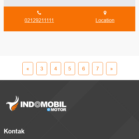
02129211111
Location
«
3
4
5
6
7
»
Kontak