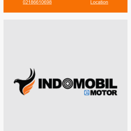
02186610698
Location