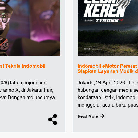
asi Teknis Indomobil
Indomobil eMotor Perera
Siapkan Layanan Mudik 
0/6) lalu menjadi hari
Jakarta, 24 April 2026 - D
ranno X, di Jakarta Fair,
hubungan dengan media se
usat.Dengan meluncurnya
kendaraan listrik, Indomobi
menggelar acara buka puas
Read More