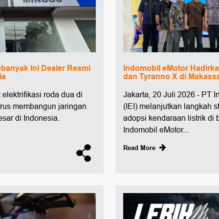
banyak Ini Dealer Resmi
Indomobil eMotor Hadirk
ia
dan Tyranno X di Makass
 elektrifikasi roda dua di
Jakarta, 20 Juli 2026 - PT 
terus membangun jaringan
(IEI) melanjutkan langkah 
esar di Indonesia.
adopsi kendaraan listrik di 
Indomobil eMotor...
Read More