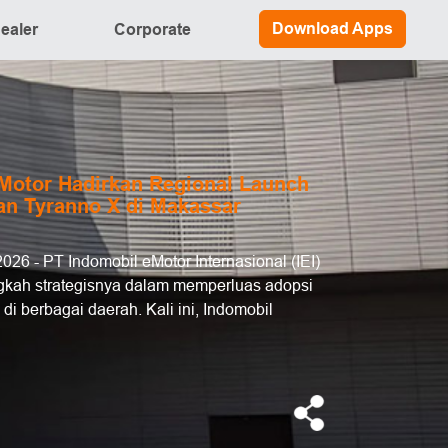
Download Apps
ealer
Corporate
Motor Hadirkan Regional Launch
an Tyranno X di Makassar
 2026 - PT Indomobil eMotor Internasional (IEI)
gkah strategisnya dalam memperluas adopsi
 di berbagai daerah. Kali ini, Indomobil